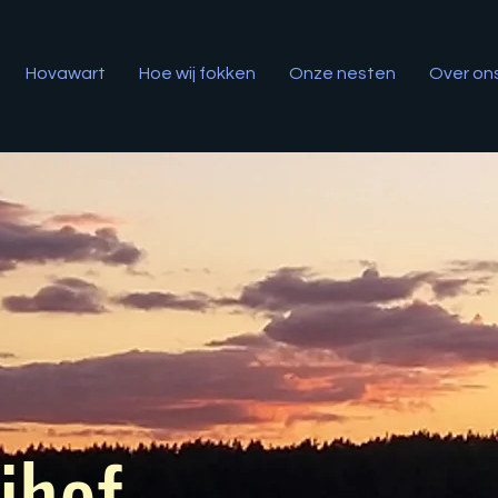
Hovawart
Hoe wij fokken
Onze nesten
Over on
ihof