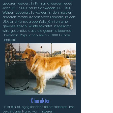
geboren werden. In Finnland werden jedes
Jahr 150 – 200 und in Schweden 100 – 150
Welpen geboren. Es werden in den meisten
anderen mitteleuropäischen Ländern, in den
USA und Kanada ebenfalls jährlich eine
gewisse Anzahl Würfe erwartet. Insgesamt
wird geschätzt, dass die gesamte lebende
Hovawart-Population etwa 20.000 Hunde
umfasst.
Charakter
Er ist ein ausgeglichener, selbstsicherer und
belastbarer Hund von mittlerem