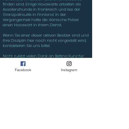
finden sind. Einige Hovawarte arbeiten als
Assistenzhunde in Frankreich und bei der
Grenzpatrouille in Finnland. In der
Vergangenheit hatte die dänische Polizei
einen Hovawart in ihrem Dienst.
Wenn Sie einer dieser aktiven Besitzer sind und
Ihre Disziplin hier noch nicht vorgestellt wird,
kontaktieren Sie uns bitte!
​Nicht zuletzt vielen Dank an Bettina Kunz für
die Übersetzungen!
Facebook
Instagram