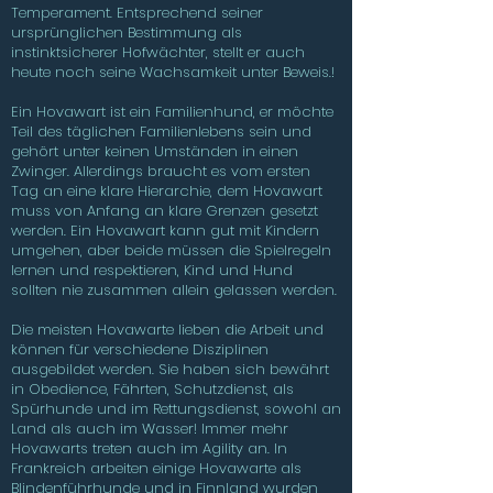
Temperament. Entsprechend seiner
ursprünglichen Bestimmung als
instinktsicherer Hofwächter, stellt er auch
heute noch seine Wachsamkeit unter Beweis.!
Ein Hovawart ist ein Familienhund, er möchte
Teil des täglichen Familienlebens sein und
gehört unter keinen Umständen in einen
Zwinger. Allerdings braucht es vom ersten
Tag an eine klare Hierarchie, dem Hovawart
muss von Anfang an klare Grenzen gesetzt
werden. Ein Hovawart kann gut mit Kindern
umgehen, aber beide müssen die Spielregeln
lernen und respektieren, Kind und Hund
sollten nie zusammen allein gelassen werden.
Die meisten Hovawarte lieben die Arbeit und
können für verschiedene Disziplinen
ausgebildet werden. Sie haben sich bewährt
in Obedience, Fährten, Schutzdienst, als
Spürhunde und im Rettungsdienst, sowohl an
Land als auch im Wasser! Immer mehr
Hovawarts treten auch im Agility an. In
Frankreich arbeiten einige Hovawarte als
Blindenführhunde und in Finnland wurden