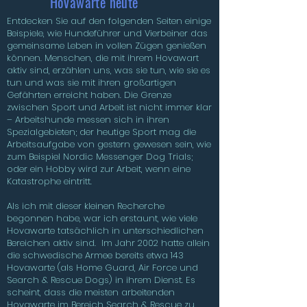
Hovawarte heute
Entdecken Sie auf den folgenden Seiten einige
Beispiele, wie Hundeführer und Vierbeiner das
gemeinsame Leben in vollen Zügen genießen
können. Menschen, die mit ihrem Hovawart
aktiv sind, erzählen uns, was sie tun, wie sie es
tun und was sie mit ihren großartigen
Gefährten erreicht haben. Die Grenze
zwischen Sport und Arbeit ist nicht immer klar
– Arbeitshunde messen sich in ihren
Spezialgebieten; der heutige Sport mag die
Arbeitsaufgabe von gestern gewesen sein, wie
zum Beispiel Nordic Messenger Dog Trials;
oder ein Hobby wird zur Arbeit, wenn eine
Katastrophe eintritt.
Als ich mit dieser kleinen Recherche
begonnen habe, war ich erstaunt, wie viele
Hovawarte tatsächlich in unterschiedlichen
Bereichen aktiv sind. Im Jahr 2002 hatte allein
die schwedische Armee bereits etwa 143
Hovawarte (als Home Guard, Air Force und
Search & Rescue Dogs) in ihrem Dienst. Es
scheint, dass die meisten arbeitenden
Hovawarte im Bereich Search & Rescue zu