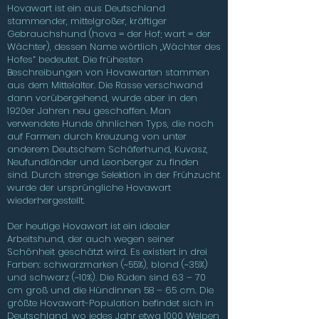
Hovawart ist ein aus Deutschland
stammender, mittelgroßer, kräftiger
Gebrauchshund (hova = der Hof; wart = der
Wächter), dessen Name wörtlich „Wächter des
Hofes“ bedeutet. Die frühesten
Beschreibungen von Hovawarten stammen
aus dem Mittelalter. Die Rasse verschwand
dann vorübergehend, wurde aber in den
1920er Jahren neu geschaffen. Man
verwendete Hunde ähnlichen Typs, die noch
auf Farmen durch Kreuzung von unter
anderem Deutschem Schäferhund, Kuvasz,
Neufundländer und Leonberger zu finden
sind. Durch strenge Selektion in der Frühzucht
wurde der ursprüngliche Hovawart
wiederhergestellt.
Der heutige Hovawart ist ein idealer
Arbeitshund, der auch wegen seiner
Schönheit geschätzt wird. Es existiert in drei
Farben: schwarzmarken (~55%), blond (~35%)
und schwarz (~10%). Die Rüden sind 63 – 70
cm groß und die Hündinnen 58 – 65 cm. Die
größte Hovawart-Population befindet sich in
Deutschland, wo jedes Jahr etwa 1000 Welpen