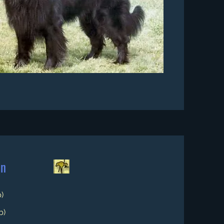
en
b)
b)