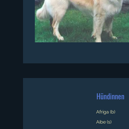
Hündinnen
Afriga (b)
Aibe (s)