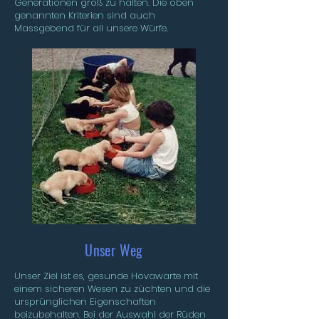
Generationen groß zu halten. Die oben
genannten Kriterien sind auch
Massgebend für all unsere Würfe.
Unser Weg
Unser Ziel ist es, gesunde Hovawarte mit
einem sicheren Wesen zu züchten und die
ursprünglichen Eigenschaften
beizubehalten. Bei der Auswahl der Rüden